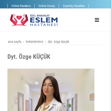
Online Randevu
Online Sonuç
Ziyaretçi Kuralları
ana sayfa
hekimlerimiz
dyt. özge küçük
Dyt. Özge KÜÇÜK