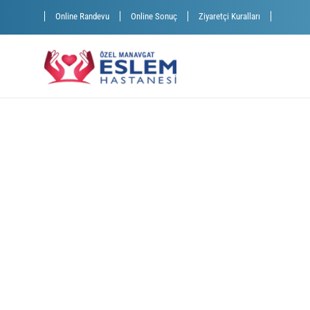
Online Randevu
Online Sonuç
Ziyaretçi Kuralları