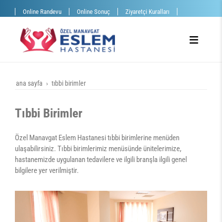
Online Randevu
Online Sonuç
Ziyaretçi Kuralları
ana sayfa
tıbbi birimler
Tıbbi Birimler
Özel Manavgat Eslem Hastanesi tıbbi birimlerine menüden
ulaşabilirsiniz. Tıbbi birimlerimiz menüsünde ünitelerimize,
hastanemizde uygulanan tedavilere ve ilgili branşla ilgili genel
bilgilere yer verilmiştir.