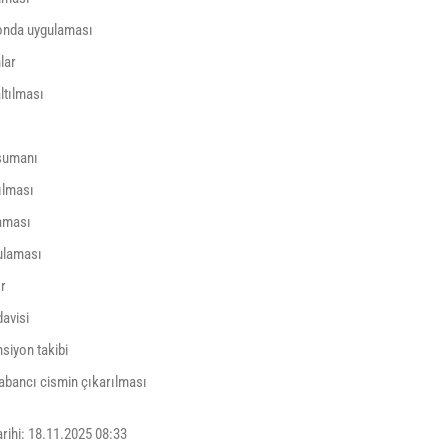
nda uygulaması
lar
ltılması
n
sumanı
ılması
laması
ulaması
ör
davisi
siyon takibi
yabancı cismin çıkarılması
rihi: 18.11.2025 08:33