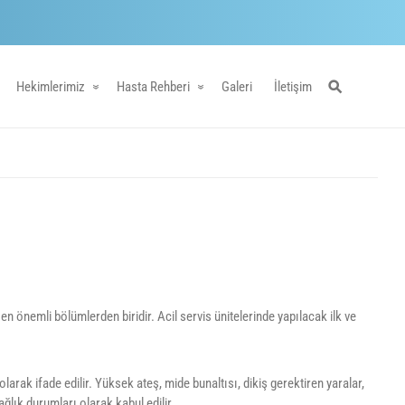
Hekimlerimiz
Hasta Rehberi
Galeri
İletişim
en önemli bölümlerden biridir. Acil servis ünitelerinde yapılacak ilk ve
arak ifade edilir. Yüksek ateş, mide bunaltısı, dikiş gerektiren yaralar,
ağlık durumları olarak kabul edilir.