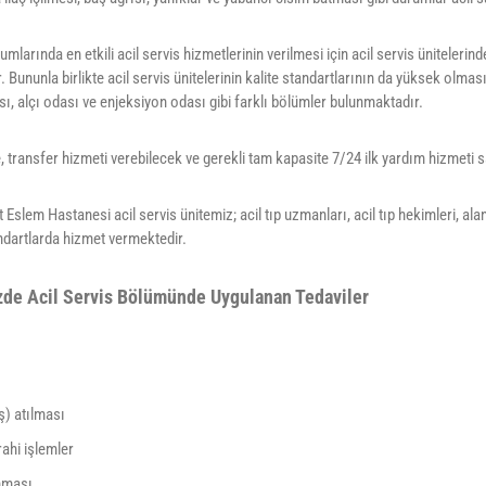
rumlarında en etkili acil servis hizmetlerinin verilmesi için acil servis ünitele
 Bununla birlikte acil servis ünitelerinin kalite standartlarının da yüksek olmas
, alçı odası ve enjeksiyon odası gibi farklı bölümler bulunmaktadır.
transfer hizmeti verebilecek ve gerekli tam kapasite 7/24 ilk yardım hizmeti
Eslem Hastanesi acil servis ünitemiz; acil tıp uzmanları, acil tıp hekimleri, al
ndartlarda hizmet vermektedir.
de Acil Servis Bölümünde Uygulanan Tedaviler
ş) atılması
ahi işlemler
nması