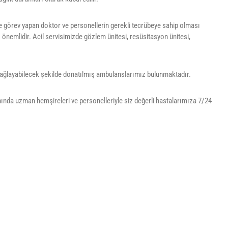
rinde görev yapan doktor ve personellerin gerekli tecrübeye sahip olması
ı önemlidir. Acil servisimizde gözlem ünitesi, resüsitasyon ünitesi,
 sağlayabilecek şekilde donatılmış ambulanslarımız bulunmaktadır.
anında uzman hemşireleri ve personelleriyle siz değerli hastalarımıza 7/24