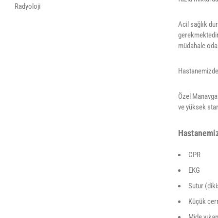
Radyoloji
Acil sağlık du
gerekmektedir.
müdahale odası
Hastanemizde, 
Özel Manavgat 
ve yüksek sta
Hastanemiz
CPR
EKG
Sutur (diki
Küçük cerr
Mide yıka