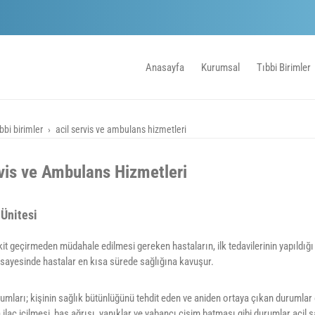
Anasayfa
Kurumsal
Tıbbi Birimler
ıbbi birimler
acil servis ve ambulans hizmetleri
vis ve Ambulans Hizmetleri
 Ünitesi
akit geçirmeden müdahale edilmesi gereken hastaların, ilk tedavilerinin yapıldığı 
er sayesinde hastalar en kısa sürede sağlığına kavuşur.
rumları; kişinin sağlık bütünlüğünü tehdit eden ve aniden ortaya çıkan durumlar ol
 ilaç içilmesi, baş ağrısı, yanıklar ve yabancı cisim batması gibi durumlar acil s