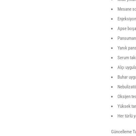
Mesane so
Enjeksiyon
Apse boşa
Pansuma
Yanık pan
Serum tak
Alçı uygu
Buhar uyg
Nebulizat
Oksijen te
Yüksek tan
Her türlü 
Güncelleme Ta