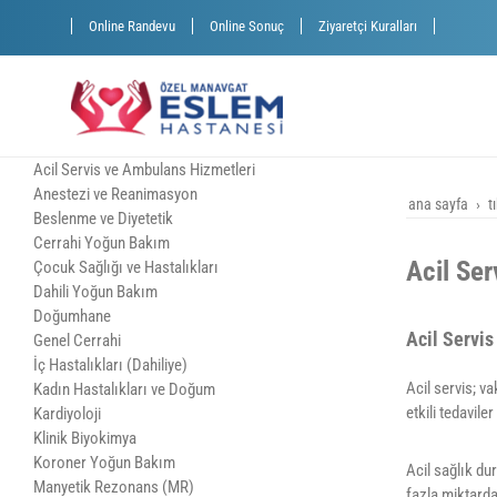
Online Randevu
Online Sonuç
Ziyaretçi Kuralları
Acil Servis ve Ambulans Hizmetleri
Anestezi ve Reanimasyon
ana sayfa
t
Beslenme ve Diyetetik
Cerrahi Yoğun Bakım
Acil Ser
Çocuk Sağlığı ve Hastalıkları
Dahili Yoğun Bakım
Doğumhane
Acil Servis
Genel Cerrahi
İç Hastalıkları (Dahiliye)
Acil servis; v
Kadın Hastalıkları ve Doğum
etkili tedavil
Kardiyoloji
Klinik Biyokimya
Koroner Yoğun Bakım
Acil sağlık du
Manyetik Rezonans (MR)
fazla miktarda