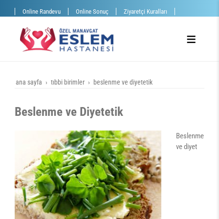
Online Randevu
Online Sonuç
Ziyaretçi Kuralları
ana sayfa
tıbbi birimler
beslenme ve diyetetik
Beslenme ve Diyetetik
Beslenme
ve diyet