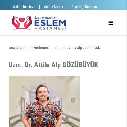
Online Randevu
Online Sonuç
Ziyaretçi Kuralları
ana sayfa
hekimlerimiz
uzm. dr. attila alp gözübüyük
Uzm. Dr. Attila Alp GÖZÜBÜYÜK