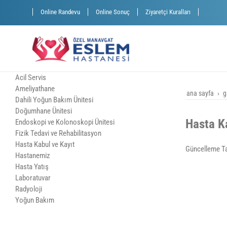
Online Randevu
Online Sonuç
Ziyaretçi Kuralları
Acil Servis
Ameliyathane
ana sayfa
g
Dahili Yoğun Bakım Ünitesi
Doğumhane Ünitesi
Hasta K
Endoskopi ve Kolonoskopi Ünitesi
Fizik Tedavi ve Rehabilitasyon
Hasta Kabul ve Kayıt
Güncelleme Ta
Hastanemiz
Hasta Yatış
Laboratuvar
Radyoloji
Yoğun Bakım