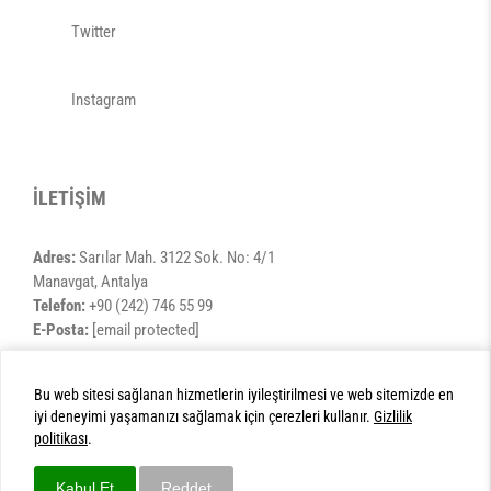
Twitter
Instagram
İLETİŞİM
Adres:
Sarılar Mah. 3122 Sok. No: 4/1
Manavgat, Antalya
Telefon:
+90 (242) 746 55 99
E-Posta:
[email protected]
Bu web sitesi sağlanan hizmetlerin iyileştirilmesi ve web sitemizde en
iyi deneyimi yaşamanızı sağlamak için çerezleri kullanır.
Gizlilik
©2016 Özel Manavgat Eslem Hastanesi
politikası
.
Kabul Et
Reddet