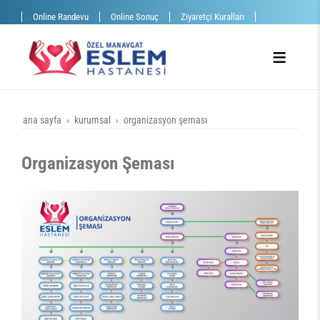
Online Randevu
Online Sonuç
Ziyaretçi Kuralları
ana sayfa
kurumsal
organizasyon şeması
Organizasyon Şeması