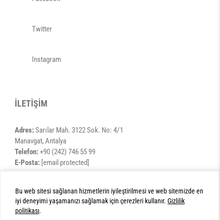
Twitter
Instagram
İLETİŞİM
Adres:
Sarılar Mah. 3122 Sok. No: 4/1
Manavgat, Antalya
Telefon:
+90 (242) 746 55 99
E-Posta:
[email protected]
Bu web sitesi sağlanan hizmetlerin iyileştirilmesi ve web sitemizde en
iyi deneyimi yaşamanızı sağlamak için çerezleri kullanır.
Gizlilik
©2016 Özel Manavgat Eslem Hastanesi
politikası
.