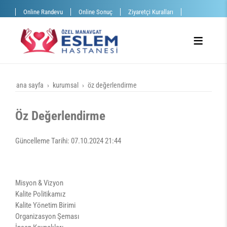
Online Randevu
Online Sonuç
Ziyaretçi Kuralları
ana sayfa
kurumsal
öz değerlendirme
Öz Değerlendirme
Güncelleme Tarihi: 07.10.2024 21:44
Misyon & Vizyon
Kalite Politikamız
Kalite Yönetim Birimi
Organizasyon Şeması