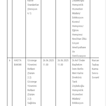
Kalite
Zeybekoğlu
Standartları
Hemşirelik
(Versiyon
Hizmetleri
6.1)
Müdürü/
Enfeksiyon
Kontrol
Hemşiresi/
Eğitim
Hemşiresi
Neslihan Ülkü
Göçeri
Ameliyathane
Ve
Sterilizasyon
6
HASTA
Gösterge
26.06.2025
26.06.2025
Dr.Arif Önder
Nurcan
BAKIMI
Yönetimi
11.00
11.00
Başhekim
Taşkaya
Rehberi
İrem Berfin
Karma
(Sürüm
Mert Kalite
Servis
2.2)
Direktörü
Sorumlusu
Gösterge
Tarık
Yönetimi
Zeybekoğlu
Rehberi
Hemşirelik
(Sürüm
Hizmetleri
2.2)
Müdürü/
Sağlıkta
Enfeksiyon