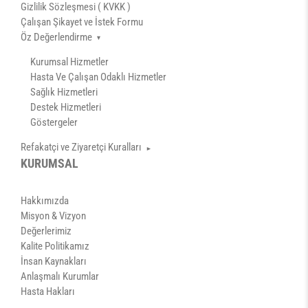
Gizlilik Sözleşmesi ( KVKK )
Çalışan Şikayet ve İstek Formu
Öz Değerlendirme
Kurumsal Hizmetler
Hasta Ve Çalışan Odaklı Hizmetler
Sağlık Hizmetleri
Destek Hizmetleri
Göstergeler
Refakatçi ve Ziyaretçi Kuralları
Yoğun Bakım Ünitesi
KURUMSAL
Yenidoğan Yoğun Bakım Ünitesi
Hasta Refakatçi Politikası
Hakkımızda
Misyon & Vizyon
Değerlerimiz
Kalite Politikamız
İnsan Kaynakları
Anlaşmalı Kurumlar
Hasta Hakları