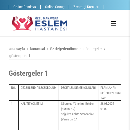
Online Randevu
Online Sonuç
Ziyaretçi Kuralları
ana sayfa
kurumsal
öz değerlendirme
göstergeler
göstergeler 1
Göstergeler 1
NO:
DEĞERLENDİRİLECEKBÖLÜM
DEĞERLENDİRMEKONULARI
PLANLANAN
GE
DEĞERLENDİRME
DE
TARİH
TA
1
KALİTE YÖNETİMİ
Gösterge Yönetimi Rehberi
26.06.2025
26
(Sürüm 2.2)
09.00
09
Sağlıkta Kalite Standartları
(Versiyon 6.1)